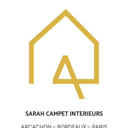
Aller
au
contenu
SARAH CAMPET INTERIEURS
ARCACHON – BORDEAUX – PARIS