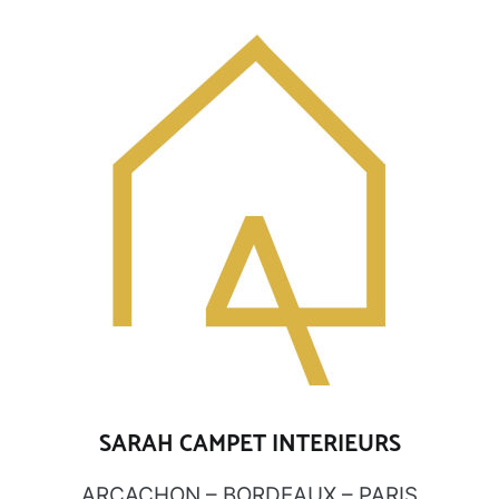
Aller
au
contenu
SARAH CAMPET INTERIEURS
ARCACHON – BORDEAUX – PARIS