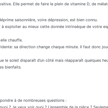
ositive. Elle permet de faire le plein de vitamine D, de mél
déprime saisonnière, voire dépression, est bien connu.
ster à exploiter au mieux cette donnée intrinsèque de votre 
 elle chauffe.
évidente: sa direction change chaque minute. Il faut donc j
 le soleil disparaît d’un côté mais réapparaît quelques heur
s bienfaits.
répondre à de nombreuses questions :
 quoi ? Je veux voir quoi ? L’ensemble de la pièce ? Seulem