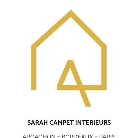
Aller
au
contenu
SARAH CAMPET INTERIEURS
ARCACHON – BORDEAUX – PARIS